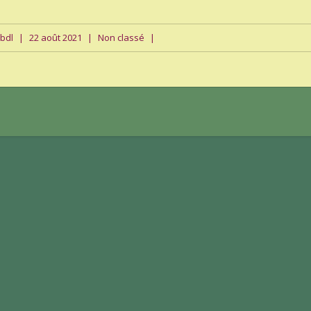
sbdl
|
22 août 2021
|
Non classé
|