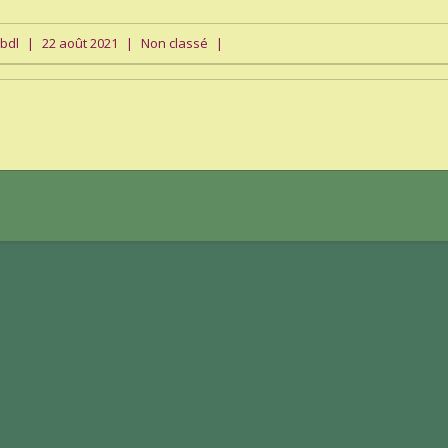
sbdl
|
22 août 2021
|
Non classé
|