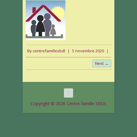
By
centrefamillesbdl
|
5 novembre 2020
|
Next →
Copyright © 2026
Centre famille SBDL